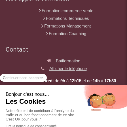
Formation commerce-vente
Formations Techniques
Formations Management
Formation Coaching
Contact
Batiformation
Afficher le téléphone
Du
Lundi
au
Vendredi
de
9h
à
12h15
et de
14h
à
17h30
©2021 Batiformation - Formation professionelle
Plan du site
Mentions légales