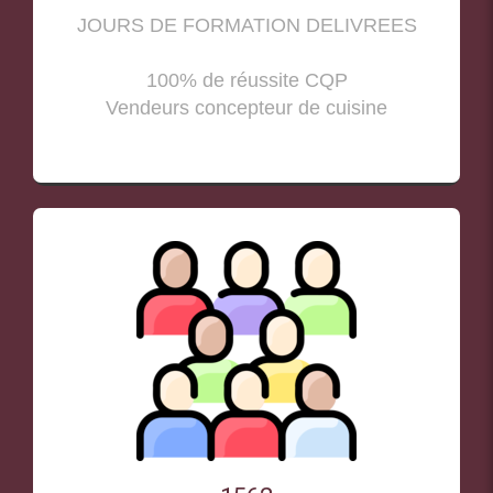
JOURS DE FORMATION DELIVREES
100% de réussite CQP
Vendeurs concepteur de cuisine